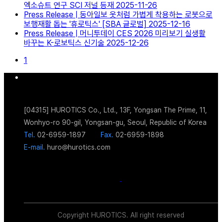
엑소슈트 연구 SCI 저널 등재
2025-11-26
Press Release
| 동아일보
옷처럼 가볍게 착용하는 로봇으로
보행재활 돕는 '휴로틱스' [SBA 글로벌]
2025-12-16
Press Release
| 머니투데이
CES 2026 미리보기 실생활
바꾸는 K-로보틱스 신기술
2025-12-26
1
[04315] HUROTICS Co., Ltd., 13F, Yongsan The Prime, 11,
Wonhyo-ro 90-gil, Yongsan-gu, Seoul, Republic of Korea
Tel.
02-6959-1897
Fax.
02-6959-1898
E-mail.
huro@hurotics.com
Copyright HUROTICS. All right reserved