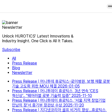
NEWSROOM
Overview
H-
Product
Press
History
Medi
Purchase
Release
Newsletter
Core
Contact
Blog
Technology
Us
Newsletter
Unlock HUROTICS' Latest Innovations &
Research &
User
Industry Insight. One Click is All It Takes.
Clinical
Manuals
achievements
Subscribe
Partners
Office
All
Press Release
Blog
Newsletter
Press Release
| 머니투데
휴로틱스-로이병원, 보행 재활 로봇
기술 고도화 위한 MOU 체결
2026-01-05
Press Release
| 머니투데이
휴로틱스, 3년 연속 'CES
혁신상'.. "웨어러블 로봇 기술력 입증"
2025-11-10
Press Release
| 머니투데이
휴로틱스, '서울 지역 창업기업
만남의 장'서 중기부 장관상 수상
2025-11-20
Press Release
| 지디넷코리아
골프 비거리 향상…휴로틱스,