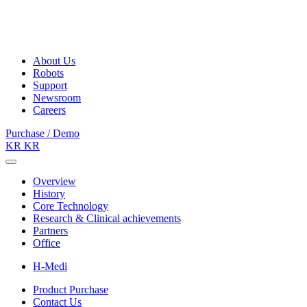
About Us
Robots
Support
Newsroom
Careers
Purchase / Demo
KR
KR
Overview
History
Core Technology
Research & Clinical achievements
Partners
Office
H-Medi
Product Purchase
Contact Us