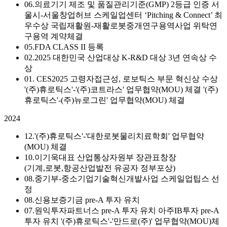
06.
의료기기 제조 및 품질관리기준(GMP) 2등급 인증
서
울시-서울창업허브 스케일업센터 ‘Pitching & Connect’ 최
우수상
국립재활원-재활로봇중개연구용역사업 위탁연
구용역 계약체결
05.
FDA CLASS II 등록
02.
2025 대한민국 산업대상 K-R&D 대상 3년 연속상 수
상
01.
CES2025 고령자접근성, 로보틱스 부문 혁신상 수상
'(주)휴로틱스'-'(주)코트라스' 업무협약(MOU) 체결
'(주)
휴로틱스'-(주)뉴로그린' 업무협약(MOU) 체결
2024
12.
'(주)휴로틱스'-'대한로봇물리치료학회' 업무협약
(MOU) 체결
10.
이기욱대표 산업통상자원부 장관표창장
(기계,로봇,항공산업발전 유공자 정부포상)
08.
중기부-중소기업기술혁신개발사업 스케일업팁스 선
정
08.
신용보증기금 pre-A 투자 유치
07.
원익투자파트너스 pre-A 투자 유치
아주IB투자 pre-A
투자 유치
'(주)휴로틱스'-'만드로(주)' 업무협약(MOU)체