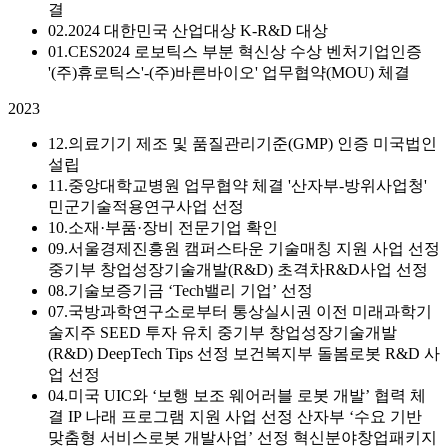
결
02.
2024 대한민국 산업대상 K-R&D 대상
01.
CES2024 로보틱스 부분 혁신상 수상
벤처기업인증
'(주)휴로틱스'-(주)바른바이오' 업무협약(MOU) 체결
2023
12.
의료기기 제조 및 품질관리기준(GMP) 인증
미국법인
설립
11.
중앙대학교병원 업무협약 체결
'산자부-방위사업청'
민군기술적용연구사업 선정
10.
소재·부품·장비 전문기업 확인
09.
서울경제진흥원 캠퍼스타운 기술매칭 지원 사업 선정
중기부 창업성장기술개발(R&D) 초격차R&D사업 선정
08.
기술보증기금 ‘Tech밸리 기업’ 선정
07.
국방과학연구소로부터 통상실시권 이전
미래과학기
술지주 SEED 투자 유치
중기부 창업성장기술개발
(R&D) DeepTech Tips 선정
보건복지부 돌봄로봇 R&D 사
업 선정
04.
미국 UIC와 ‘보행 보조 웨어러블 로봇 개발’ 협력 체
결
IP 나래 프로그램 지원 사업 선정
산자부 ‘수요 기반
맞춤형 서비스로봇 개발사업’ 선정
혁신분야창업패키지